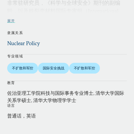
非常驻研究员，《科学与全球安全》期刊的副编
辑，以及核裂变材料国际专家组（International
Panel on Fissile Materials）成员。他曾是桑迪亚国
展开
家实验室合作监测中心的远程访问研究员，哈佛大
隶属关系
学斯坦顿核安全研究员、美国国际战略研究中心太
平洋论坛非常驻学者，也曾就职于北京市政府外事
Nuclear Policy
办公室。
专业领域
赵通在佐治亚理工学院取得了科技与国际事务专业
不扩散和军控
国际安全挑战
不扩散和军控
的博士学位，在清华大学取得了国际关系硕士和物
理学学士学位。他是《中国核政策变化的政治动
教育
因：对中美核关系及国际安全的影响（ Political
佐治亚理工学院科技与国际事务专业博士, 清华大学国际
Drivers of China’s Changing Nuclear Policy:
关系学硕士, 清华大学物理学学士
Implications for U.S.-China Nuclear Relations and
语言
International Security）》、《改变的潮流：中国
普通话，英语
的弹道导弹核潜艇和战略稳定性（Tides of
Change:China’s Nuclear Ballistic Missile